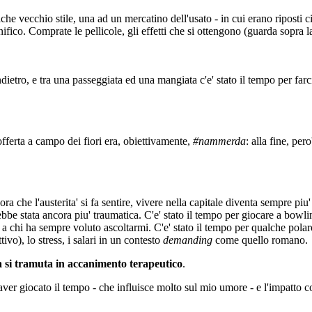
he vecchio stile, una ad un mercatino dell'usato - in cui erano riposti ci
fico. Comprate le pellicole, gli effetti che si ottengono (guarda sopra l
indietro, e tra una passeggiata ed una mangiata c'e' stato il tempo per fa
fferta a campo dei fiori era, obiettivamente,
#nammerda
: alla fine, per
a che l'austerita' si fa sentire, vivere nella capitale diventa sempre pi
be stata ancora piu' traumatica. C'e' stato il tempo per giocare a bowli
 a chi ha sempre voluto ascoltarmi. C'e' stato il tempo per qualche polar
ivo), lo stress, i salari in un contesto
demanding
come quello romano.
 si tramuta in accanimento terapeutico
.
' aver giocato il tempo - che influisce molto sul mio umore - e l'impatt