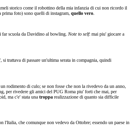
meli storico come il robottino della mia infanzia di cui non ricordo il
a prima foto) sono quelli di instagram,
quello vero
.
rci far scuola da Davidino al bowling.
Note to self
: mai piu' giocare a
o', si trattava di passare un'ultima serata in compagnia, quindi
u' un rodimento di culo; se non fosse che non la rivedevo da un anno,
ng, per rivedere gli amici del PUG Roma piu' forti che mai, per
oid, ma c'e' stata una
troppa
realizzazione di quanto sia difficile
o con l'Italia, che comunque non vedevo da Ottobre; essendo un paese in