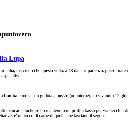
sapuntozero
ella Lupa
 Italia, ma credo che questa volta, a 48 dalla ri-partenza, posso tirare u
aspettative.
da bomba
e me la son goduta a mezzo (no internet, no vivande) 12 giorn
fatti mancare, anche se ho mantenuto un profilo basso per via dei chili d
tative, e' un tocco di carne di quelle che lasciano il segno.