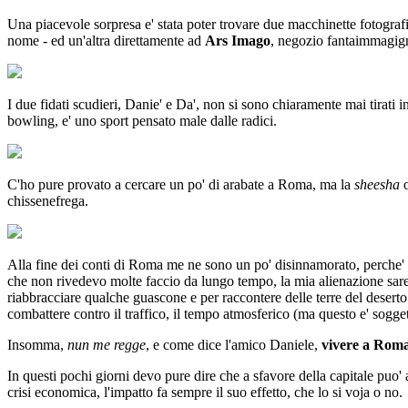
Una piacevole sorpresa e' stata poter trovare due macchinette fotografic
nome - ed un'altra direttamente ad
Ars Imago
, negozio fantaimmagigni
I due fidati scudieri, Danie' e Da', non si sono chiaramente mai tirati 
bowling, e' uno sport pensato male dalle radici.
C'ho pure provato a cercare un po' di arabate a Roma, ma la
sheesha
o
chissenefrega.
Alla fine dei conti di Roma me ne sono un po' disinnamorato, perche' or
che non rivedevo molte faccio da lungo tempo, la mia alienazione sareb
riabbracciare qualche guascone e per raccontere delle terre del deserto
combattere contro il traffico, il tempo atmosferico (ma questo e' soggett
Insomma,
nun me regge
, e come dice l'amico Daniele,
vivere a Roma
In questi pochi giorni devo pure dire che a sfavore della capitale puo
crisi economica, l'impatto fa sempre il suo effetto, che lo si voja o no.