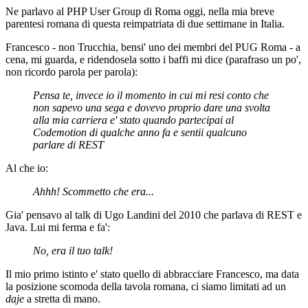
Ne parlavo al PHP User Group di Roma oggi, nella mia breve
parentesi romana di questa reimpatriata di due settimane in Italia.
Francesco - non Trucchia, bensi' uno dei membri del PUG Roma - a
cena, mi guarda, e ridendosela sotto i baffi mi dice (parafraso un po',
non ricordo parola per parola):
Pensa te, invece io il momento in cui mi resi conto che
non sapevo una sega e dovevo proprio dare una svolta
alla mia carriera e' stato quando partecipai al
Codemotion di qualche anno fa e sentii qualcuno
parlare di REST
Al che io:
Ahhh! Scommetto che era...
Gia' pensavo al talk di Ugo Landini del 2010 che parlava di REST e
Java. Lui mi ferma e fa':
No, era il tuo talk!
Il mio primo istinto e' stato quello di abbracciare Francesco, ma data
la posizione scomoda della tavola romana, ci siamo limitati ad un
daje
a stretta di mano.