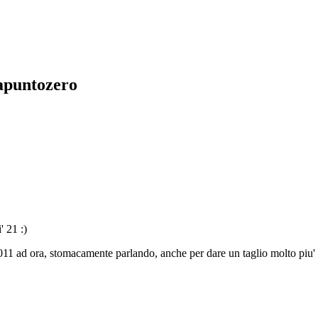
sapuntozero
' 21 :)
011 ad ora, stomacamente parlando, anche per dare un taglio molto piu' pe